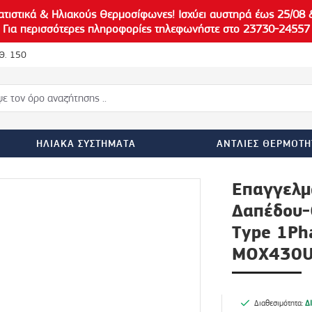
ατιστικά & Ηλιακούς
Θερμοσίφωνες! Ισχύει αυστηρά έως
25/08
&
!! Για περισσότερες πληροφορίες τηλεφωνήστε στο
23730-24557
Θ. 150
ΗΛΙΑΚΆ ΣΥΣΤΉΜΑΤΑ
ΑΝΤΛΊΕΣ ΘΕΡΜΌΤΗ
Επαγγελμα
Δαπέδου-Ο
Type 1P
MOX430U
Διαθεσιμότητα:
Δ