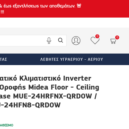
 έως εξαντλήσεως των αποθεμάτων. 🚨
!!!
0
0
ΤΑΣ
ΛΈΒΗΤΕΣ ΥΓΡΑΕΡΊΟΥ - ΑΕΡΊΟΥ
τικό Κλιματιστικό Inverter
ροφής Midea Floor - Ceiling
hase MUE-24HRFNX-QRD0W /
-24HFN8-QRD0W
ΙΑΘΈΣΙΜΟ