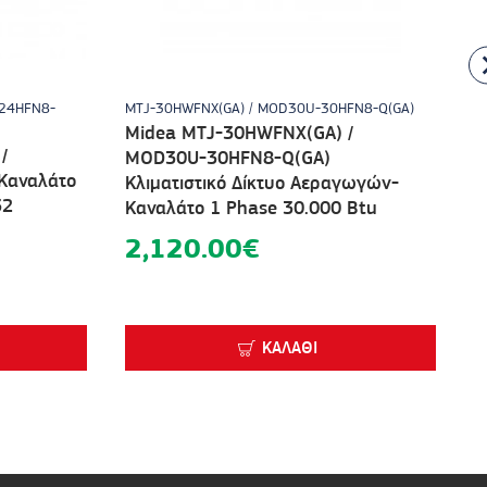
24HFN8-
MTJ-30HWFNX(GA) / MOD30U-30HFN8-Q(GA)
M
Midea MTJ-30HWFNX(GA) /
M
/
MOD30U-30HFN8-Q(GA)
M
Καναλάτο
Κλιματιστικό Δίκτυο Αεραγωγών-
Κ
32
Καναλάτο 1 Phase 30.000 Βtu
Κ
2,120.00€
ΚΑΛΆΘΙ