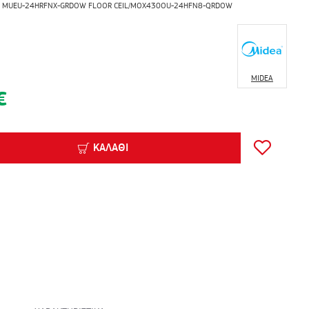
MUEU-24HRFNX-GRDOW FLOOR CEIL/MOX430OU-24HFN8-QRDOW
MIDEA
€
ΚΑΛΆΘΙ